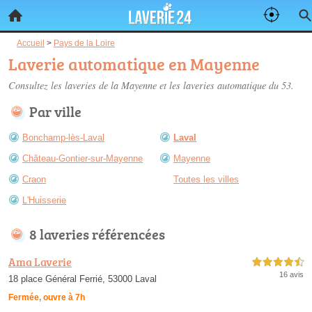
Accueil
>
Pays de la Loire
Laverie automatique en Mayenne
Consultez les
laveries de la Mayenne
et les laveries automatique du 53.
Par ville
Bonchamp-lès-Laval
Laval
Château-Gontier-sur-Mayenne
Mayenne
Craon
Toutes les villes
L'Huisserie
8 laveries référencées
Ama Laverie
4,5 étoiles sur 5
16 avis
18 place Général Ferrié, 53000 Laval
Fermée, ouvre à 7h