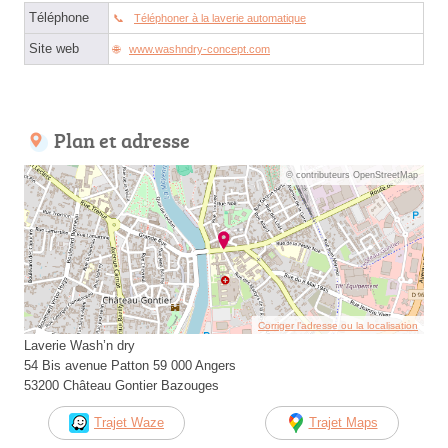
Téléphone
Téléphoner à la laverie automatique
Site web
www.washndry-concept.com
Plan et adresse
© contributeurs OpenStreetMap
Corriger l’adresse ou la localisation
Laverie Wash’n dry
54 Bis avenue Patton 59 000 Angers
53200 Château Gontier Bazouges
Trajet Waze
Trajet Maps