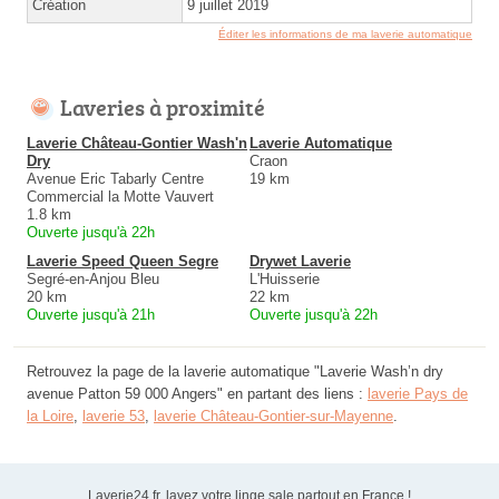
Création
9 juillet 2019
Éditer les informations de ma laverie automatique
Laveries à proximité
Laverie Château-Gontier Wash'n
Laverie Automatique
Dry
Craon
Avenue Eric Tabarly Centre
19 km
Commercial la Motte Vauvert
1.8 km
Ouverte jusqu'à 22h
Laverie Speed Queen Segre
Drywet Laverie
Segré-en-Anjou Bleu
L'Huisserie
20 km
22 km
Ouverte jusqu'à 21h
Ouverte jusqu'à 22h
Retrouvez la page de la laverie automatique "Laverie Wash’n dry
avenue Patton 59 000 Angers" en partant des liens :
laverie Pays de
la Loire
,
laverie 53
,
laverie Château-Gontier-sur-Mayenne
.
Laverie24.fr, lavez votre linge sale partout en France !