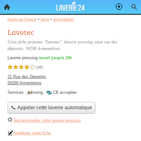
Hauts-de-France
>
Nord
>
Armentières
Lavotec
Cette fiche présente "Lavotec", laverie pressing situé
rue des
déportés
, 59280 Armentières.
Laverie pressing
ouvert jusqu'à 20h
4,0 étoiles sur 5
(36)
21 Rue des Déportés
59280 Armentières
Services :
pressing
,
CB acceptée
📞 Appeler cette laverie automatique
Recommander cette laverie pressing
Améliorer cette fiche