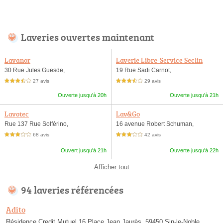
Laveries ouvertes maintenant
Lavanor
Laverie Libre-Service Seclin
30 Rue Jules Guesde,
19 Rue Sadi Carnot,
27 avis
29 avis
3,5 étoiles sur 5
3,5 étoiles sur 5
Ouverte jusqu'à 20h
Ouverte jusqu'à 21h
Lavotec
Lav&Go
Rue 137 Rue Solférino,
16 avenue Robert Schuman,
68 avis
42 avis
3,0 étoiles sur 5
3,0 étoiles sur 5
Ouvert jusqu'à 21h
Ouverte jusqu'à 22h
Afficher tout
94 laveries référencées
Adito
Résidence Credit Mutuel 16 Place Jean Jaurès, 59450 Sin-le-Noble