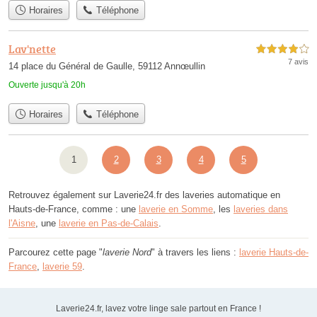
Horaires
Téléphone
Lav'nette
4,0 étoiles sur 5
7 avis
14 place du Général de Gaulle, 59112 Annœullin
Ouverte jusqu'à 20h
Horaires
Téléphone
1
2
3
4
5
Retrouvez également sur Laverie24.fr des laveries automatique en
Hauts-de-France, comme : une
laverie en Somme
, les
laveries dans
l'Aisne
, une
laverie en Pas-de-Calais
.
Parcourez cette page "
laverie Nord
" à travers les liens :
laverie Hauts-de-
France
,
laverie 59
.
Laverie24.fr, lavez votre linge sale partout en France !