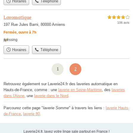
Horaires
Téléphone
Lavomatique
4,0 étoiles sur 5
106 avis
197 Rue Jules Barni, 80000 Amiens
Fermée, ouvre à 7h
pressing
Horaires
Téléphone
1
2
Retrouvez également sur Laverie24.fr des laveries automatique en
Hauts-de-France, comme : une
laverie en Seine-Maritime
, des
laveries
dans l'Aisne
, une
laverie dans le Nord
.
Parcourez cette page "
laverie Somme
" à travers les liens :
laverie Hauts-
de-France
,
laverie 80
.
Laverie24.fr, lavez votre linge sale partout en France !