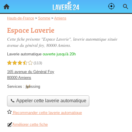
Hauts-de-France
>
Somme
>
Amiens
Espace Laverie
Cette fiche présente "Espace Laverie", laverie automatique située
avenue du général foy
, 80000 Amiens.
Laverie automatique
ouverte jusqu'à 20h
3,5 étoiles sur 5
(113)
165 avenue du Général Foy
80000 Amiens
Services :
pressing
📞 Appeler cette laverie automatique
Recommander cette laverie automatique
Améliorer cette fiche