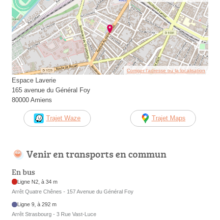
Corriger l’adresse ou la localisation
Espace Laverie
165 avenue du Général Foy
80000 Amiens
Trajet Waze
Trajet Maps
Venir en transports en commun
En bus
Ligne N2, à 34 m
Arrêt Quatre Chênes - 157 Avenue du Général Foy
Ligne 9, à 292 m
Arrêt Strasbourg - 3 Rue Vast-Luce