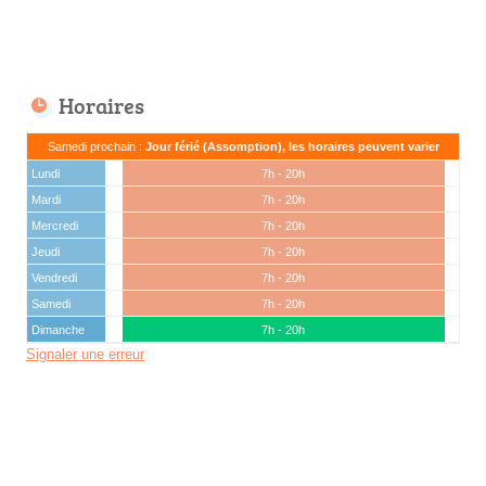
Horaires
Samedi prochain :
Jour férié (Assomption), les horaires peuvent varier
Lundi
7h - 20h
Mardi
7h - 20h
Mercredi
7h - 20h
Jeudi
7h - 20h
Vendredi
7h - 20h
Samedi
7h - 20h
Dimanche
7h - 20h
Signaler une erreur