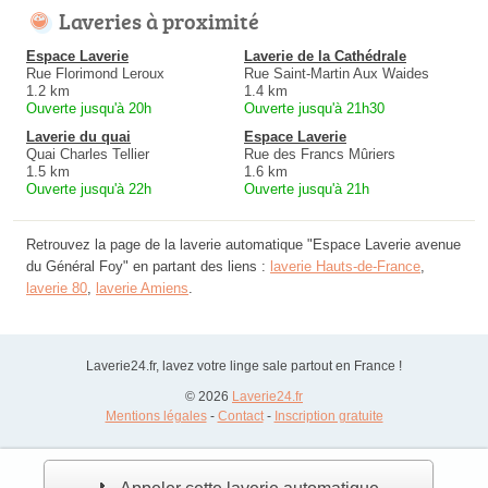
Laveries à proximité
Espace Laverie
Laverie de la Cathédrale
Rue Florimond Leroux
Rue Saint-Martin Aux Waides
1.2 km
1.4 km
Ouverte jusqu'à 20h
Ouverte jusqu'à 21h30
Laverie du quai
Espace Laverie
Quai Charles Tellier
Rue des Francs Mûriers
1.5 km
1.6 km
Ouverte jusqu'à 22h
Ouverte jusqu'à 21h
Retrouvez la page de la laverie automatique "Espace Laverie avenue
du Général Foy" en partant des liens :
laverie Hauts-de-France
,
laverie 80
,
laverie Amiens
.
Laverie24.fr, lavez votre linge sale partout en France !
© 2026
Laverie24.fr
Mentions légales
-
Contact
-
Inscription gratuite