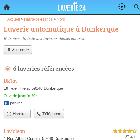
Accueil
>
Hauts-de-France
>
Nord
Laverie automatique à Dunkerque
Retrouvez la liste des
laveries dunkerquoises
.
Vue carte
6 laveries référencées
Dk'lav
18 Rue Thiers, 59140 Dunkerque
Ouverte jusqu'à 20h
parking
Horaires
Téléphone
Lav'clean
4,5 étoiles sur 5
37 avis
1 Rue Albert Cuenin, 59240 Dunkerque