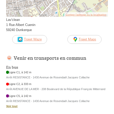
Corriger l’adresse ou la localisation
Lav'clean
1 Rue Albert Cuenin
59240 Dunkerque
Trajet Waze
Trajet Maps
Venir en transports en commun
En bus
Ligne C1, à 142 m
Arrêt RESISTANCE - 1430 Avenue de Rosendaël Jacques Collache
Ligne C2, à 333 m
Arrêt AVENUE DE LA MER - 208 Boulevard de la République François Mitterrand
Ligne C5, à 142 m
Arrêt RESISTANCE - 1430 Avenue de Rosendaël Jacques Collache
Voir tout