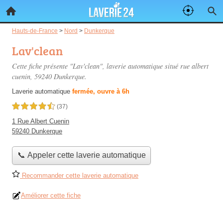
Hauts-de-France
>
Nord
>
Dunkerque
Lav'clean
Cette fiche présente "Lav'clean", laverie automatique situé
rue albert
cuenin
, 59240 Dunkerque.
Laverie automatique
fermée, ouvre à 6h
4,5 étoiles sur 5
(37)
1 Rue Albert Cuenin
59240 Dunkerque
📞 Appeler cette laverie automatique
Recommander cette laverie automatique
Améliorer cette fiche