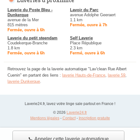
Laverie du Poste Bleu -
Lavoir du Parc
Dunkerque
avenue Adolphe Geeraert
avenue de la Mer
1.1 km
815 mètres
Fermée, ouvre à 7h
Fermée, ouvre à 6h
Laverie du petit steendam
Self Laverie
Coudekerque-Branche
Place République
1.8 km
2.3 km
Fermée, ouvre à 6h
Fermé, ouvre à 6h
Retrouvez la page de la laverie automatique "Lav'clean Rue Albert
Cuenin" en partant des liens :
laverie Hauts-de-France
,
laverie 59
,
laverie Dunkerque
.
Laverie24.fr, lavez votre linge sale partout en France !
© 2026
Laverie24.fr
Mentions légales
-
Contact
-
Inscription gratuite
📞 Appeler cette laverie automatique