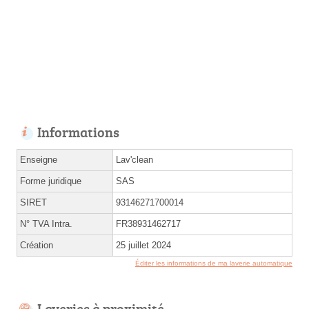
Informations
Enseigne
Lav'clean
Forme juridique
SAS
SIRET
93146271700014
N° TVA Intra.
FR38931462717
Création
25 juillet 2024
Éditer les informations de ma laverie automatique
Laveries à proximité