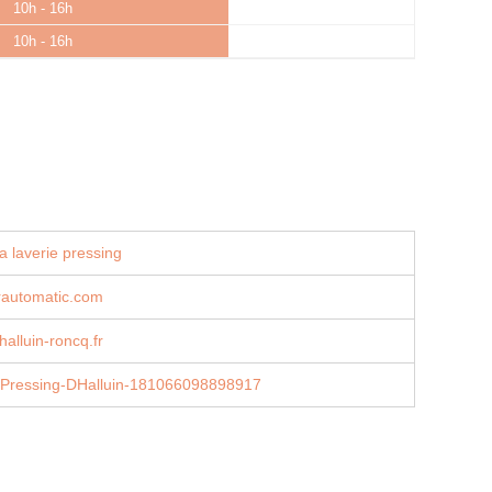
10h - 16h
10h - 16h
a laverie pressing
rautomatic.com
alluin-roncq.fr
/Pressing-DHalluin-181066098898917