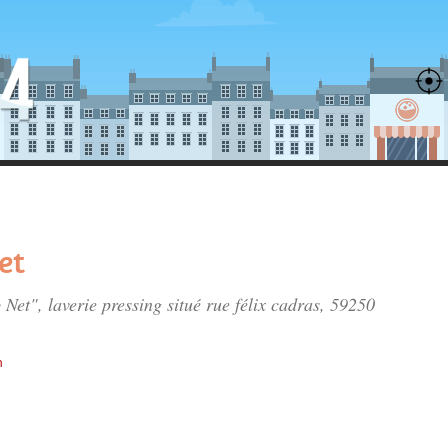
et
 Net", laverie pressing situé
rue félix cadras
, 59250
h