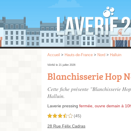
Accueil
>
Hauts-de-France
>
Nord
>
Halluin
Vérifié le 21 juillet 2026
Blanchisserie Hop N
Cette fiche présente "Blanchisserie Hop
Halluin.
Laverie pressing
fermée, ouvre demain à 10
(45)
3,5 étoiles sur 5
28 Rue Félix Cadras