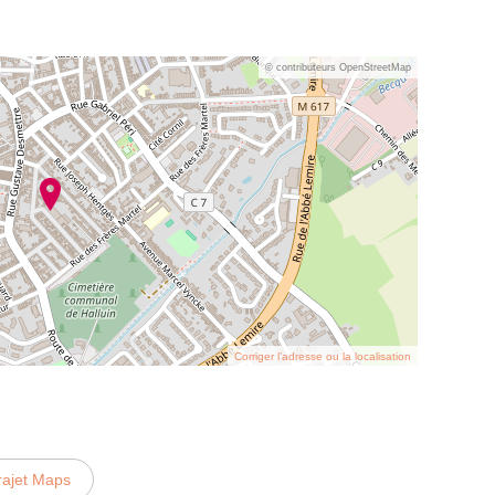
© contributeurs OpenStreetMap
Corriger l’adresse ou la localisation
rajet Maps