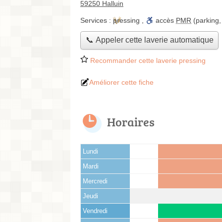
59250 Halluin
Services :
pressing
,
accès
PMR
(parking,
📞 Appeler cette laverie automatique
Recommander cette laverie pressing
Améliorer cette fiche
Horaires
Lundi
Mardi
Mercredi
Jeudi
Vendredi