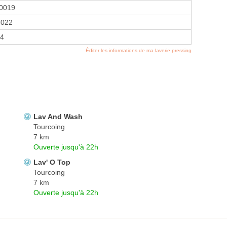
0019
5022
94
Éditer les informations de ma laverie pressing
Lav And Wash
Tourcoing
7 km
Ouverte jusqu'à 22h
Lav' O Top
Tourcoing
7 km
Ouverte jusqu'à 22h