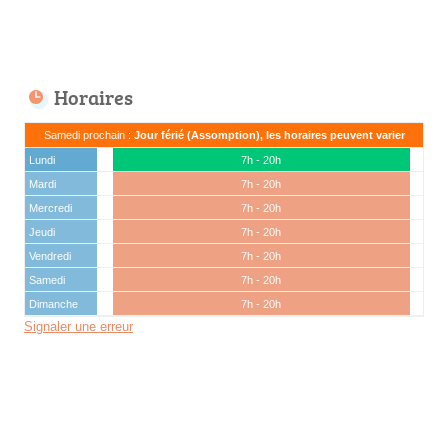
Horaires
Samedi prochain :
Jour férié (Assomption), les horaires peuvent varier
Lundi
7h - 20h
Mardi
7h - 20h
Mercredi
7h - 20h
Jeudi
7h - 20h
Vendredi
7h - 20h
Samedi
7h - 20h
Dimanche
7h - 20h
Signaler une erreur