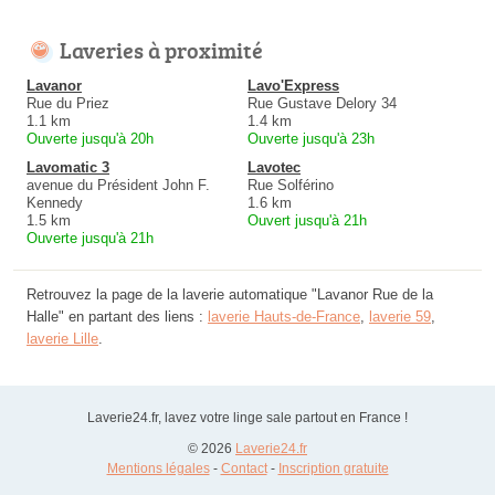
Laveries à proximité
Lavanor
Lavo'Express
Rue du Priez
Rue Gustave Delory 34
1.1 km
1.4 km
Ouverte jusqu'à 20h
Ouverte jusqu'à 23h
Lavomatic 3
Lavotec
avenue du Président John F.
Rue Solférino
Kennedy
1.6 km
1.5 km
Ouvert jusqu'à 21h
Ouverte jusqu'à 21h
Retrouvez la page de la laverie automatique "Lavanor Rue de la
Halle" en partant des liens :
laverie Hauts-de-France
,
laverie 59
,
laverie Lille
.
Laverie24.fr, lavez votre linge sale partout en France !
© 2026
Laverie24.fr
Mentions légales
-
Contact
-
Inscription gratuite