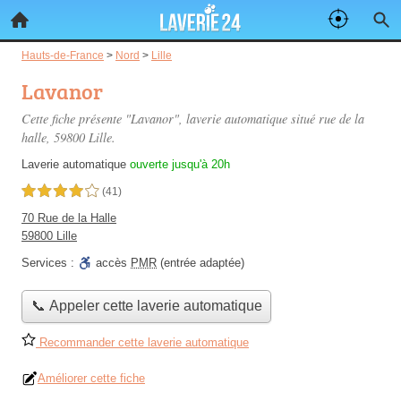
Hauts-de-France
>
Nord
>
Lille
Lavanor
Cette fiche présente "Lavanor", laverie automatique situé
rue de la
halle
, 59800 Lille.
Laverie automatique
ouverte jusqu'à 20h
4,0 étoiles sur 5
(41)
70 Rue de la Halle
59800 Lille
Services :
accès
PMR
(entrée adaptée)
📞 Appeler cette laverie automatique
Recommander cette laverie automatique
Améliorer cette fiche