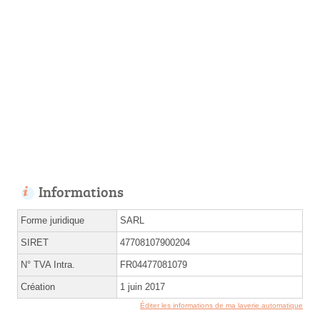
Informations
Forme juridique
SARL
SIRET
47708107900204
N° TVA Intra.
FR04477081079
Création
1 juin 2017
Éditer les informations de ma laverie automatique