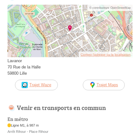
© contributeurs OpenStreetMap
Corriger l’adresse ou la localisation
Lavanor
70 Rue de la Halle
59800 Lille
Trajet Waze
Trajet Maps
Venir en transports en commun
En métro
Ligne M1, à 987 m
Arrêt Rihour - Place Rihour