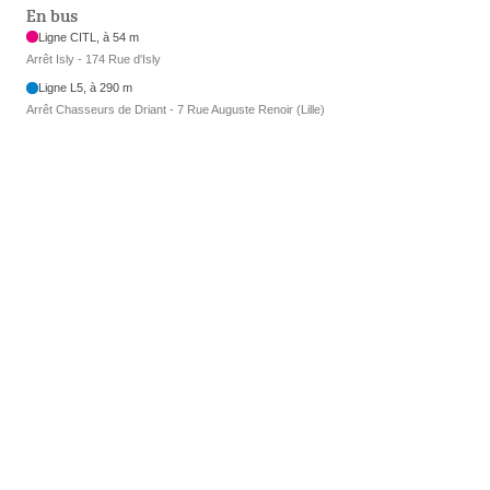
En bus
Ligne CITL, à 54 m
Arrêt Isly - 174 Rue d'Isly
Ligne L5, à 290 m
Arrêt Chasseurs de Driant - 7 Rue Auguste Renoir (Lille)