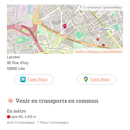
© contributeurs OpenStreetMap
Corriger l’adresse ou la localisation
Lavotec
95 Rue d'Isly
59000 Lille
Trajet Waze
Trajet Maps
Venir en transports en commun
En métro
Ligne M2, à 605 m
Arrêt Cormontaigne - 7 Place Cormontaigne