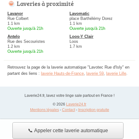
Laveries à proximité
Lavanor
Lavomatic
Rue Colbert
place Barthélémy Dorez
1.1 km
1.1 km
Ouverte jusqu'à 21h
Ouverte jusqu'à 21h
Antelo
Loos-Y Clair
Rue des Secouristes
Loos
1.2 km
1.7 km
Ouverte jusqu'à 21h
Retrouvez la page de la laverie automatique "Lavotec Rue d'Isly" en
partant des liens :
laverie Hauts-de-France
,
laverie 59
,
laverie Lille
.
Laverie24.fr, lavez votre linge sale partout en France !
© 2026
Laverie24.fr
Mentions légales
-
Contact
-
Inscription gratuite
📞 Appeler cette laverie automatique