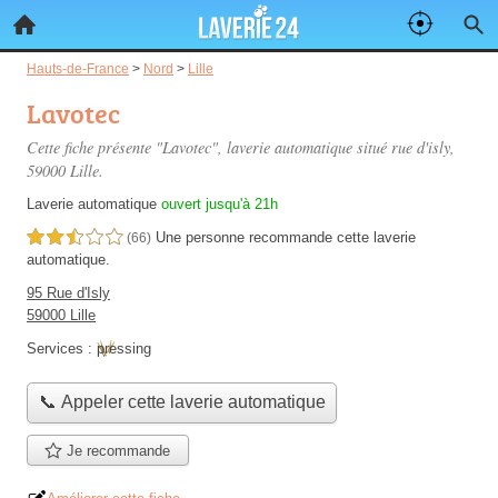
Hauts-de-France
>
Nord
>
Lille
Lavotec
Cette fiche présente "Lavotec", laverie automatique situé
rue d'isly
,
59000 Lille.
Laverie automatique
ouvert jusqu'à 21h
Une personne
recommande
cette laverie
2,5 étoiles sur 5
(66)
automatique.
95 Rue d'Isly
59000 Lille
Services :
pressing
📞 Appeler cette laverie automatique
Je recommande