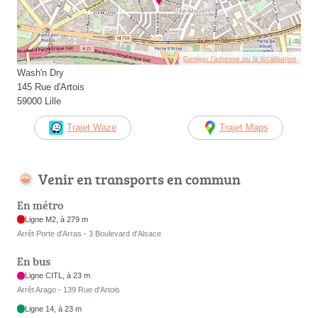
Corriger l’adresse ou la localisation
Wash'n Dry
145 Rue d'Artois
59000 Lille
Trajet Waze
Trajet Maps
Venir en transports en commun
En métro
Ligne M2, à 279 m
Arrêt Porte d'Arras - 3 Boulevard d'Alsace
En bus
Ligne CITL, à 23 m
Arrêt Arago - 139 Rue d'Artois
Ligne 14, à 23 m