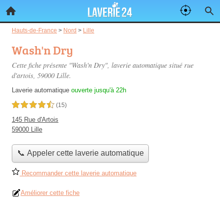
Hauts-de-France
>
Nord
>
Lille
Wash'n Dry
Cette fiche présente "Wash'n Dry", laverie automatique situé
rue
d'artois
, 59000 Lille.
Laverie automatique
ouverte jusqu'à 22h
4,5 étoiles sur 5
(15)
145 Rue d'Artois
59000 Lille
📞 Appeler cette laverie automatique
Recommander cette laverie automatique
Améliorer cette fiche