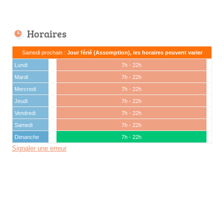
Horaires
Samedi prochain :
Jour férié (Assomption), les horaires peuvent varier
Lundi
7h - 22h
Mardi
7h - 22h
Mercredi
7h - 22h
Jeudi
7h - 22h
Vendredi
7h - 22h
Samedi
7h - 22h
Dimanche
7h - 22h
Signaler une erreur