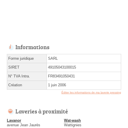
Informations
Forme juridique
SARL
SIRET
49105043100015
N° TVA Intra.
FR83491050431
Création
1 juin 2006
Éditer les informations de ma laverie pressing
Laveries à proximité
Lavanor
Wat-wash
avenue Jean Jaurès
Wattignies