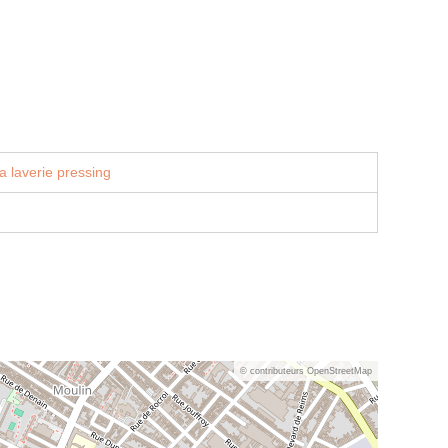
a laverie pressing
© contributeurs OpenStreetMap