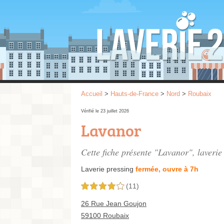
Accueil
>
Hauts-de-France
>
Nord
>
Roubaix
Vérifié le 23 juillet 2026
Lavanor
Cette fiche présente "Lavanor", laverie
Laverie pressing
fermée, ouvre à 7h
(11)
4,0 étoiles sur 5
26 Rue Jean Goujon
59100 Roubaix