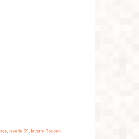
ance
,
laverie 59
,
laverie Roubaix
.