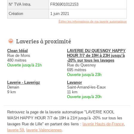
N° TVA Intra.
FR36901012153
Création
1 juin 2021
Éditer les informations de ma laverie automatique
Laveries à proximité
Clean Idéal
LAVERIE DU QUESNOY HAPPY
Rue de Mons
HOUR 7/7 de 19H à 23H jusqu’à
480 mètres
-20% sur tous les lavages
Ouverte jusqu'à 21h
Rue du Quesnoy
695 mètres
Ouverte jusqu'à 23h
Laverie - Laverigz
Lavanor
Denain
Saint-Amand-les-Eaux
9 km
11 km
Ouverte jusqu'à 20h
Retrouvez la page de la laverie automatique "LAVERIE KOOL
WASH HAPPY HOUR 7/7 de 19H à 21H jusqu’à -20% sur tous les
lavages Rue de Lille" en partant des liens :
laverie Hauts-de-France
,
laverie 59
,
laverie Valenciennes
.