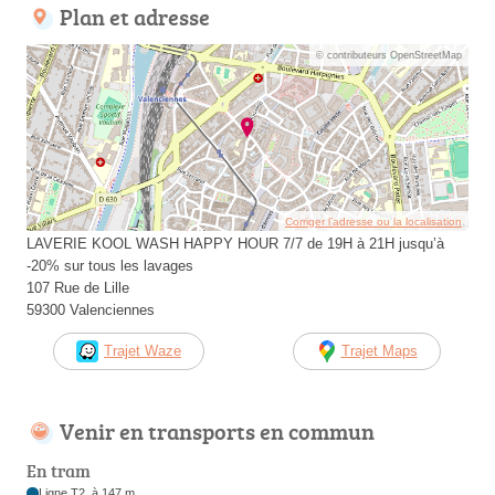
Plan et adresse
© contributeurs OpenStreetMap
Corriger l’adresse ou la localisation
LAVERIE KOOL WASH HAPPY HOUR 7/7 de 19H à 21H jusqu’à
-20% sur tous les lavages
107 Rue de Lille
59300 Valenciennes
Trajet Waze
Trajet Maps
Venir en transports en commun
En tram
Ligne T2, à 147 m