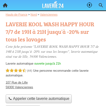
Hauts-de-France
>
Nord
>
Valenciennes
LAVERIE KOOL WASH HAPPY HOUR
7/7 de 19H à 21H jusqu’à -20% sur
tous les lavages
Cette fiche présente "LAVERIE KOOL WASH HAPPY HOUR 7/7 de
19H à 21H jusqu’à -20% sur tous les lavages", laverie automatique
situé
rue de lille
, 59300 Valenciennes.
Laverie automatique
ouverte jusqu'à 21h
Une personne
recommande
cette laverie
4,5 étoiles sur 5
(44)
automatique.
107 Rue de Lille
59300 Valenciennes
📞 Appeler cette laverie automatique