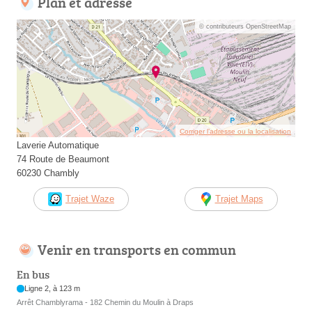
Plan et adresse
© contributeurs OpenStreetMap
Corriger l’adresse ou la localisation
Laverie Automatique
74 Route de Beaumont
60230 Chambly
Trajet Waze
Trajet Maps
Venir en transports en commun
En bus
Ligne 2, à 123 m
Arrêt Chamblyrama - 182 Chemin du Moulin à Draps