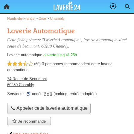
Hauts-de-France
>
Oise
>
Chambly
Laverie Automatique
Cette fiche présente "Laverie Automatique", laverie automatique situé
route de beaumont
, 60230 Chambly.
Laverie automatique
ouverte jusqu'à 23h
3 personnes
recommandent
cette laverie
3,5 étoiles sur 5
(60)
automatique.
74 Route de Beaumont
60230 Chambly
Services :
accès
PMR
(parking, entrée adaptée)
📞 Appeler cette laverie automatique
Je recommande