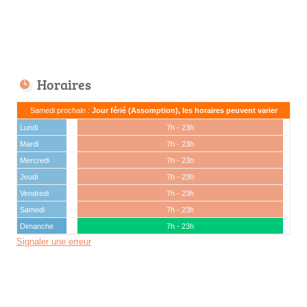
Horaires
Samedi prochain :
Jour férié (Assomption), les horaires peuvent varier
Lundi
7h - 23h
Mardi
7h - 23h
Mercredi
7h - 23h
Jeudi
7h - 23h
Vendredi
7h - 23h
Samedi
7h - 23h
Dimanche
7h - 23h
Signaler une erreur