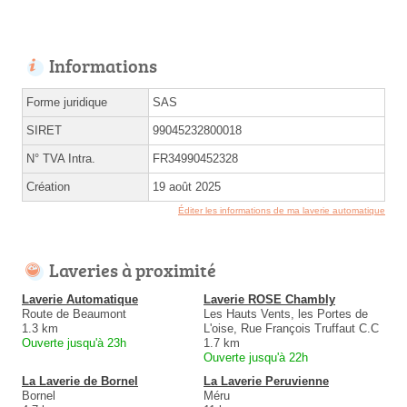
Informations
Forme juridique
SAS
SIRET
99045232800018
N° TVA Intra.
FR34990452328
Création
19 août 2025
Éditer les informations de ma laverie automatique
Laveries à proximité
Laverie Automatique
Laverie ROSE Chambly
Route de Beaumont
Les Hauts Vents, les Portes de
1.3 km
L'oise, Rue François Truffaut C.C
Ouverte jusqu'à 23h
1.7 km
Ouverte jusqu'à 22h
La Laverie de Bornel
La Laverie Peruvienne
Bornel
Méru