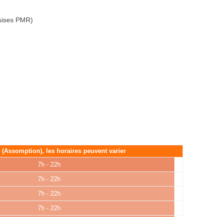
ssises PMR)
é (Assomption), les horaires peuvent varier
7h - 22h
7h - 22h
7h - 22h
7h - 22h