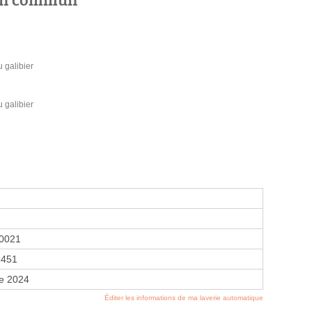
 galibier
 galibier
0021
3451
e 2024
Éditer les informations de ma laverie automatique