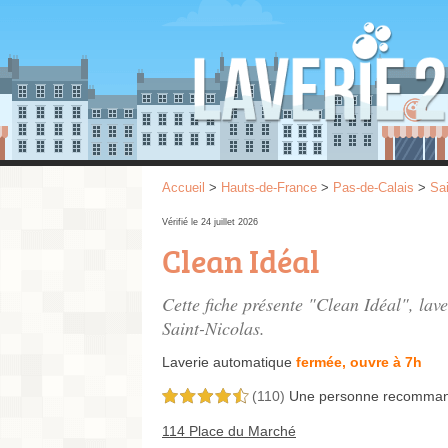
Accueil
>
Hauts-de-France
>
Pas-de-Calais
>
Sai
Vérifié le 24 juillet 2026
Clean Idéal
Cette fiche présente "Clean Idéal", lav
Saint-Nicolas.
Laverie automatique
fermée, ouvre à 7h
(110)
Une personne
recomma
4,5 étoiles sur 5
114 Place du Marché