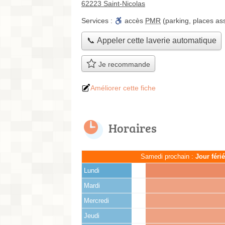
62223 Saint-Nicolas
Services :
accès
PMR
(parking, places a
📞 Appeler cette laverie automatique
Je recommande
Améliorer cette fiche
Horaires
Samedi prochain :
Jour féri
Lundi
Mardi
Mercredi
Jeudi