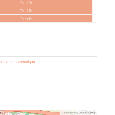
7h - 22h
7h - 22h
7h - 22h
a laverie automatique
© contributeurs OpenStreetMap