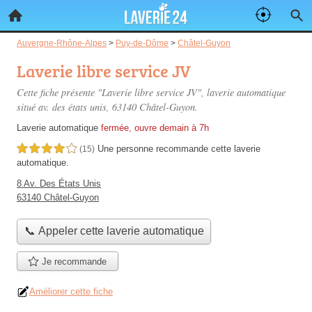
Auvergne-Rhône-Alpes
>
Puy-de-Dôme
>
Châtel-Guyon
Laverie libre service JV
Cette fiche présente "Laverie libre service JV", laverie automatique
situé
av. des états unis
, 63140 Châtel-Guyon.
Laverie automatique
fermée, ouvre demain à 7h
Une personne
recommande
cette laverie
4,0 étoiles sur 5
(15)
automatique.
8 Av. Des États Unis
63140 Châtel-Guyon
📞 Appeler cette laverie automatique
Je recommande
Améliorer cette fiche