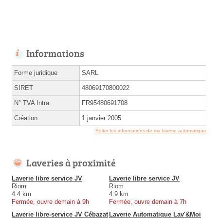
Informations
Forme juridique
SARL
SIRET
48069170800022
N° TVA Intra.
FR95480691708
Création
1 janvier 2005
Éditer les informations de ma laverie automatique
Laveries à proximité
Laverie libre service JV
Laverie libre service JV
Riom
Riom
4.4 km
4.9 km
Fermée, ouvre demain à 9h
Fermée, ouvre demain à 7h
Laverie libre-service JV Cébazat
Laverie Automatique Lav'&Moi