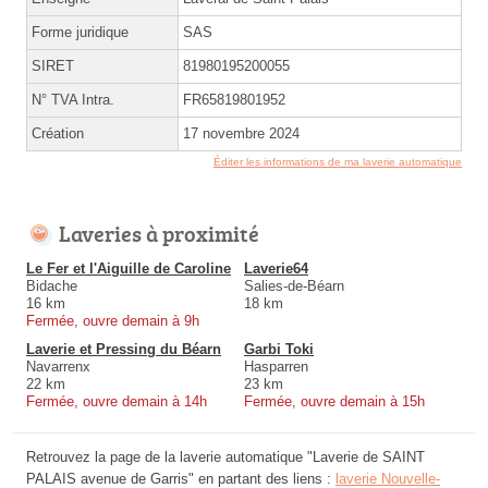
Forme juridique
SAS
SIRET
81980195200055
N° TVA Intra.
FR65819801952
Création
17 novembre 2024
Éditer les informations de ma laverie automatique
Laveries à proximité
Le Fer et l'Aiguille de Caroline
Laverie64
Bidache
Salies-de-Béarn
16 km
18 km
Fermée, ouvre demain à 9h
Laverie et Pressing du Béarn
Garbi Toki
Navarrenx
Hasparren
22 km
23 km
Fermée, ouvre demain à 14h
Fermée, ouvre demain à 15h
Retrouvez la page de la laverie automatique "Laverie de SAINT
PALAIS avenue de Garris" en partant des liens :
laverie Nouvelle-