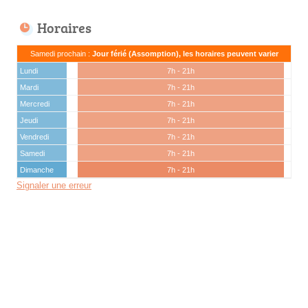
Horaires
Samedi prochain :
Jour férié (Assomption), les horaires peuvent varier
Lundi
7h - 21h
Mardi
7h - 21h
Mercredi
7h - 21h
Jeudi
7h - 21h
Vendredi
7h - 21h
Samedi
7h - 21h
Dimanche
7h - 21h
Signaler une erreur