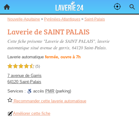
Nouvelle-Aquitaine
>
Pyrénées-Atlantiques
>
Saint-Palais
Laverie de SAINT PALAIS
Cette fiche présente "Laverie de SAINT PALAIS", laverie
automatique situé
avenue de garris
, 64120 Saint-Palais.
Laverie automatique
fermée, ouvre à 7h
4,5 étoiles sur 5
(5)
7 avenue de Garris
64120 Saint-Palais
Services :
accès
PMR
(parking)
Recommander cette laverie automatique
Améliorer cette fiche