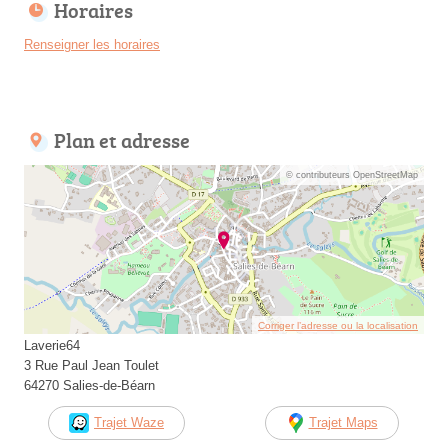
Horaires
Renseigner les horaires
Plan et adresse
© contributeurs OpenStreetMap
Corriger l’adresse ou la localisation
Laverie64
3 Rue Paul Jean Toulet
64270 Salies-de-Béarn
Trajet Waze
Trajet Maps