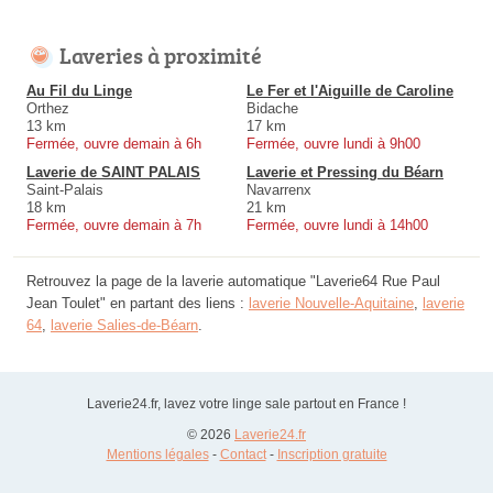
Laveries à proximité
Au Fil du Linge
Le Fer et l'Aiguille de Caroline
Orthez
Bidache
13 km
17 km
Fermée, ouvre demain à 6h
Fermée, ouvre lundi à 9h00
Laverie de SAINT PALAIS
Laverie et Pressing du Béarn
Saint-Palais
Navarrenx
18 km
21 km
Fermée, ouvre demain à 7h
Fermée, ouvre lundi à 14h00
Retrouvez la page de la laverie automatique "Laverie64 Rue Paul
Jean Toulet" en partant des liens :
laverie Nouvelle-Aquitaine
,
laverie
64
,
laverie Salies-de-Béarn
.
Laverie24.fr, lavez votre linge sale partout en France !
© 2026
Laverie24.fr
Mentions légales
-
Contact
-
Inscription gratuite