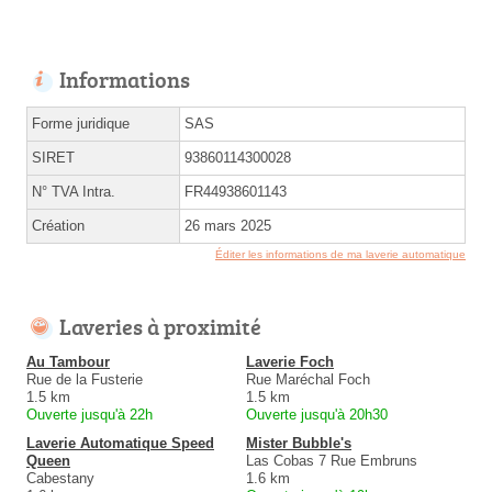
Informations
Forme juridique
SAS
SIRET
93860114300028
N° TVA Intra.
FR44938601143
Création
26 mars 2025
Éditer les informations de ma laverie automatique
Laveries à proximité
Au Tambour
Laverie Foch
Rue de la Fusterie
Rue Maréchal Foch
1.5 km
1.5 km
Ouverte jusqu'à 22h
Ouverte jusqu'à 20h30
Laverie Automatique Speed
Mister Bubble's
Queen
Las Cobas 7 Rue Embruns
Cabestany
1.6 km