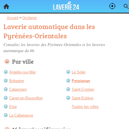
Accueil
>
Occitanie
Laverie automatique dans les
Pyrénées-Orientales
Consultez les
laveries des Pyrénées-Orientales
et les laveries
automatique du 66.
Par ville
Argelès-sur-Mer
Le Soler
Bolquère
Perpignan
Cabestany
Saint-Cyprien
Canet-en-Roussillon
Saint-Estève
Elne
Toutes les villes
La Cabanasse