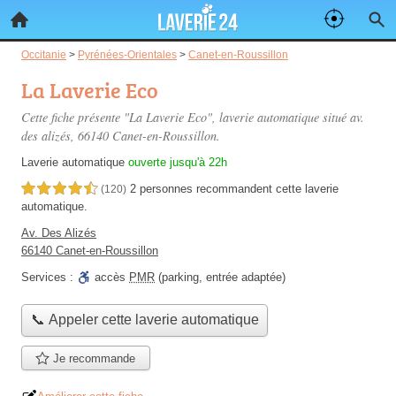
Occitanie
>
Pyrénées-Orientales
>
Canet-en-Roussillon
La Laverie Eco
Cette fiche présente "La Laverie Eco", laverie automatique situé
av.
des alizés
, 66140 Canet-en-Roussillon.
Laverie automatique
ouverte jusqu'à 22h
2 personnes
recommandent
cette laverie
4,5 étoiles sur 5
(120)
automatique.
Av. Des Alizés
66140 Canet-en-Roussillon
Services :
accès
PMR
(parking, entrée adaptée)
📞 Appeler cette laverie automatique
Je recommande