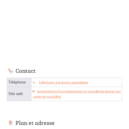
Contact
Téléphone
Téléphoner à la laverie automatique
laveriesfrance.fr/occitanie/canet-en-roussillon/la-laverie-eco
Site web
-canet-en-roussillon/
Plan et adresse