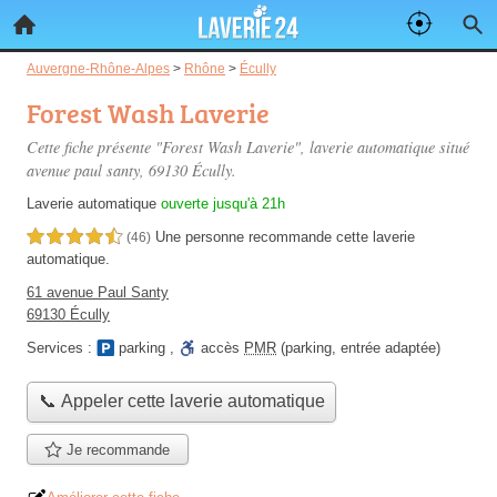
Auvergne-Rhône-Alpes
>
Rhône
>
Écully
Forest Wash Laverie
Cette fiche présente "Forest Wash Laverie", laverie automatique situé
avenue paul santy
, 69130 Écully.
Laverie automatique
ouverte jusqu'à 21h
Une personne
recommande
cette laverie
4,5 étoiles sur 5
(46)
automatique.
61 avenue Paul Santy
69130 Écully
Services :
parking
,
accès
PMR
(parking, entrée adaptée)
📞 Appeler cette laverie automatique
Je recommande