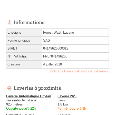
Informations
Enseigne
Forest Wash Laverie
Forme juridique
SAS
SIRET
84149626800019
N° TVA Intra.
FR87841496268
Création
4 juillet 2018
Éditer les informations de ma laverie automatique
Laveries à proximité
Laverie Automatique Citylav
Laverie 2KS
Tassin-la-Demi-Lune
Lyon
925 mètres
1.8 km
Ouverte jusqu'à 22h
Fermé, ouvre à 9h