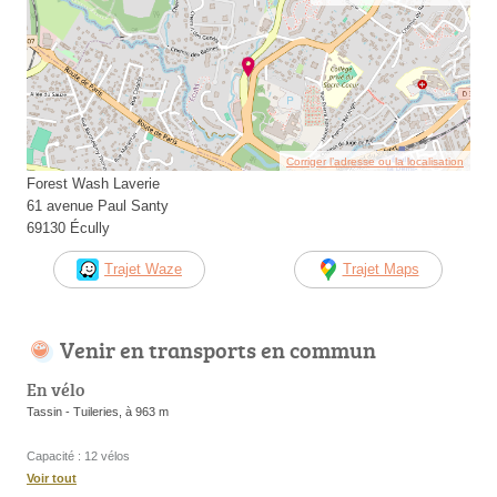
Corriger l’adresse ou la localisation
Forest Wash Laverie
61 avenue Paul Santy
69130 Écully
Trajet Waze
Trajet Maps
Venir en transports en commun
En vélo
Tassin - Tuileries, à 963 m
Capacité : 12 vélos
Voir tout