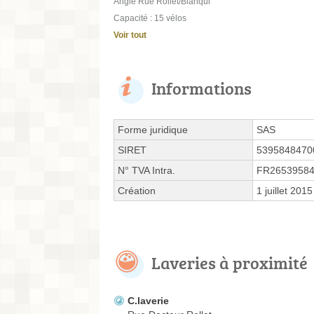
Angle Rue Rollet/Blanqui
Capacité : 15 vélos
Voir tout
Informations
Forme juridique
SAS
SIRET
5395848470
N° TVA Intra.
FR2653958
Création
1 juillet 2015
Laveries à proximité
C.laverie