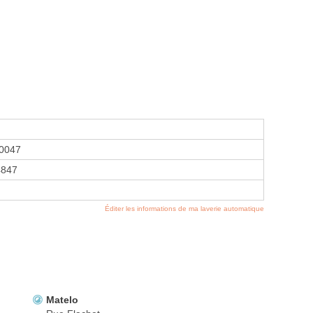
0047
4847
Éditer les informations de ma laverie automatique
Matelo