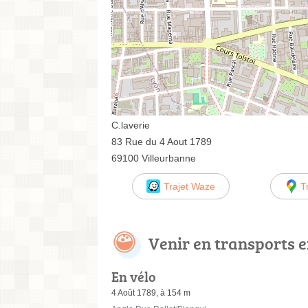
C.laverie
83 Rue du 4 Aout 1789
69100 Villeurbanne
Trajet Waze
T
Venir en transports
En vélo
4 Août 1789, à 154 m