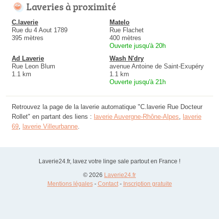
Laveries à proximité
C.laverie
Matelo
Rue du 4 Aout 1789
Rue Flachet
395 mètres
400 mètres
Ouverte jusqu'à 20h
Ad Laverie
Wash N'dry
Rue Leon Blum
avenue Antoine de Saint-Exupéry
1.1 km
1.1 km
Ouverte jusqu'à 21h
Retrouvez la page de la laverie automatique "C.laverie Rue Docteur
Rollet" en partant des liens :
laverie Auvergne-Rhône-Alpes
,
laverie
69
,
laverie Villeurbanne
.
Laverie24.fr, lavez votre linge sale partout en France !
© 2026
Laverie24.fr
Mentions légales
-
Contact
-
Inscription gratuite