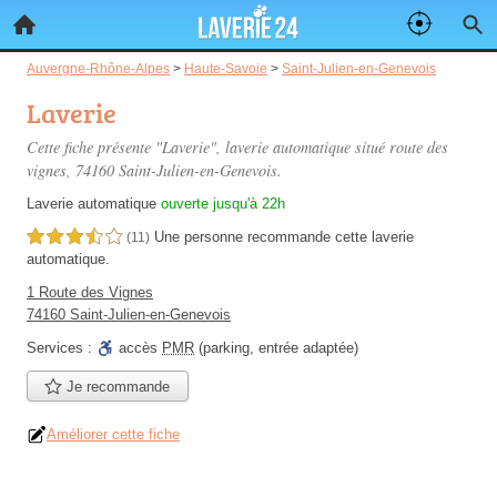
Auvergne-Rhône-Alpes
>
Haute-Savoie
>
Saint-Julien-en-Genevois
Laverie
Cette fiche présente "Laverie", laverie automatique situé
route des
vignes
, 74160 Saint-Julien-en-Genevois.
Laverie automatique
ouverte jusqu'à 22h
Une personne
recommande
cette laverie
3,5 étoiles sur 5
(11)
automatique.
1 Route des Vignes
74160 Saint-Julien-en-Genevois
Services :
accès
PMR
(parking, entrée adaptée)
Je recommande
Améliorer cette fiche