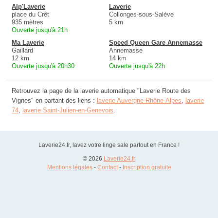
Alp'Laverie
Laverie
place du Crêt
Collonges-sous-Salève
935 mètres
5 km
Ouverte jusqu'à 21h
Ma Laverie
Speed Queen Gare Annemasse
Gaillard
Annemasse
12 km
14 km
Ouverte jusqu'à 20h30
Ouverte jusqu'à 22h
Retrouvez la page de la laverie automatique "Laverie Route des
Vignes" en partant des liens :
laverie Auvergne-Rhône-Alpes
,
laverie
74
,
laverie Saint-Julien-en-Genevois
.
Laverie24.fr, lavez votre linge sale partout en France !
© 2026
Laverie24.fr
Mentions légales
-
Contact
-
Inscription gratuite