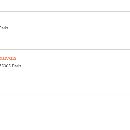
Paris
eauvais
75005 Paris