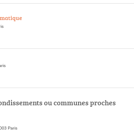
omatique
is
ris
rrondissements ou communes proches
003 Paris