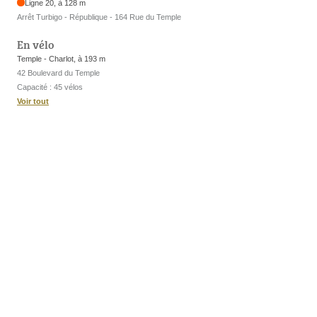
Ligne 20, à 128 m
Arrêt Turbigo - République - 164 Rue du Temple
En vélo
Temple - Charlot, à 193 m
42 Boulevard du Temple
Capacité : 45 vélos
Voir tout