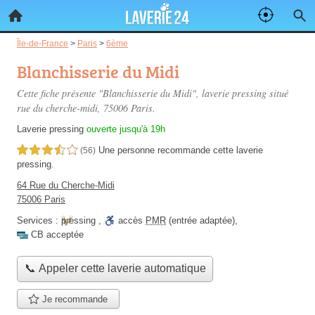
Île-de-France
>
Paris
>
6ème
Blanchisserie du Midi
Cette fiche présente "Blanchisserie du Midi", laverie pressing situé
rue du cherche-midi
, 75006 Paris.
Laverie pressing
ouverte jusqu'à 19h
Une personne
recommande
cette laverie
3,5 étoiles sur 5
(56)
pressing.
64 Rue du Cherche-Midi
75006 Paris
Services :
pressing
,
accès
PMR
(entrée adaptée)
,
CB acceptée
📞 Appeler cette laverie automatique
Je recommande