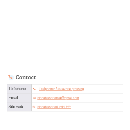
Contact
Téléphone
Téléphoner à la laverie pressing
Email
blanchisseriemidiⓐgmail.com
Site web
blanchisseriedumidi.fr/fr