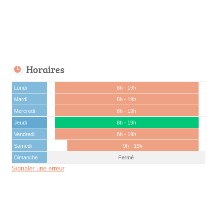
Horaires
Lundi
8h - 19h
Mardi
8h - 19h
Mercredi
8h - 19h
Jeudi
8h - 19h
Vendredi
8h - 19h
Samedi
9h - 19h
Dimanche
Fermé
Signaler une erreur