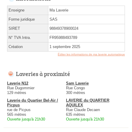
Enseigne
Ma Laverie
Forme juridique
SAS
SIRET
98849378900024
N° TVA Intra.
FR95988493789
Création
1 septembre 2025
Éditer les informations de ma laverie automatique
Laveries à proximité
Laverie N12
Sam Laverie
Rue Dugommier
Rue Congo
129 mètres
300 mètres
Laverie du Quartier Bel-Air /
LAVERIE du QUARTIER
Picpus
AQUILEX
rue de Picpus
Rue Claude Decaen
565 mètres
635 mètres
Ouverte jusqu'à 21h30
Ouverte jusqu'à 21h30