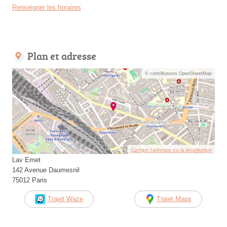
Renseigner les horaires
Plan et adresse
© contributeurs OpenStreetMap
Corriger l’adresse ou la localisation
Lav Emet
142 Avenue Daumesnil
75012 Paris
Trajet Waze
Trajet Maps