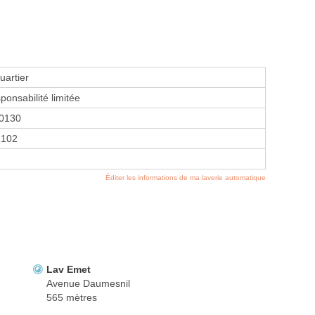
uartier
ponsabilité limitée
0130
2102
Éditer les informations de ma laverie automatique
Lav Emet
Avenue Daumesnil
565 mètres