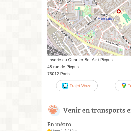
Laverie du Quartier Bel-Air / Picpus
48 rue de Picpus
75012 Paris
Trajet Waze
T
Venir en transports
En métro
Ligne 1, à 368 m