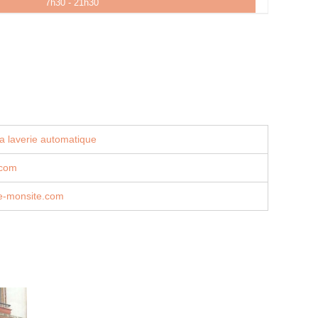
7h30 - 21h30
a laverie automatique
.com
.e-monsite.com