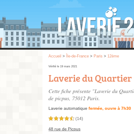
Accueil
>
Île-de-France
>
Paris
>
12ème
Vérifié le 19 mars 2021
Laverie du Quartier 
Cette fiche présente "Laverie du Quarti
de picpus
, 75012 Paris.
Laverie automatique
fermée, ouvre à 7h30
(14)
4,5 étoiles sur 5
48 rue de Picpus