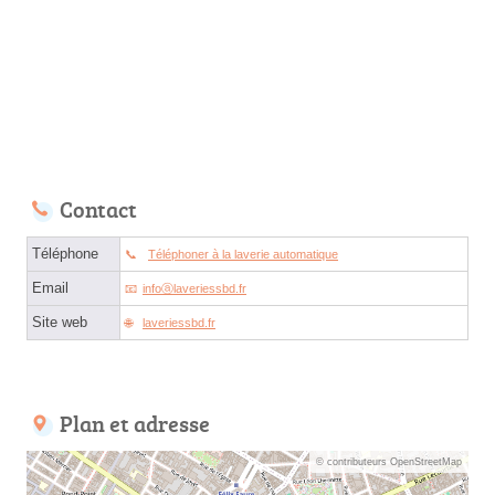
Contact
Téléphone
Téléphoner à la laverie automatique
Email
infoⓐlaveriessbd.fr
Site web
laveriessbd.fr
Plan et adresse
© contributeurs OpenStreetMap