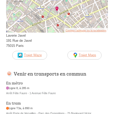
Corriger l’adresse ou la localisation
Laverie Javel
191 Rue de Javel
75015 Paris
Trajet Waze
Trajet Maps
Venir en transports en commun
En métro
Ligne 8, à 285 m
Arrêt Félix Faure - 1 Avenue Félix Faure
En tram
Ligne T3a, à 890 m
Arrêt Porte de Versailles - Parc des Expositions - 75 Boulevard Victor