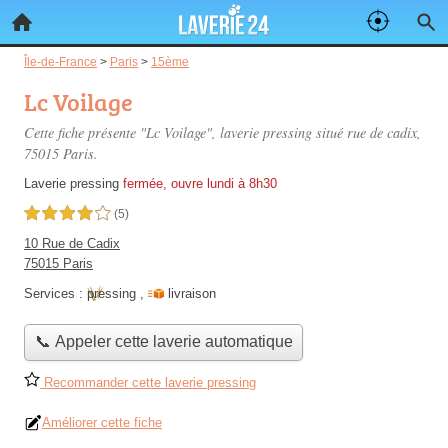
Île-de-France
>
Paris
>
15ème
Lc Voilage
Cette fiche présente "Lc Voilage", laverie pressing situé
rue de cadix
,
75015 Paris.
Laverie pressing
fermée, ouvre lundi à 8h30
4,0 étoiles sur 5
(5)
10 Rue de Cadix
75015 Paris
Services :
pressing
,
livraison
📞 Appeler cette laverie automatique
Recommander cette laverie pressing
Améliorer cette fiche