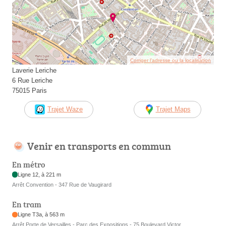
Corriger l’adresse ou la localisation
Laverie Leriche
6 Rue Leriche
75015 Paris
Trajet Waze
Trajet Maps
Venir en transports en commun
En métro
Ligne 12, à 221 m
Arrêt Convention - 347 Rue de Vaugirard
En tram
Ligne T3a, à 563 m
Arrêt Porte de Versailles - Parc des Expositions - 75 Boulevard Victor