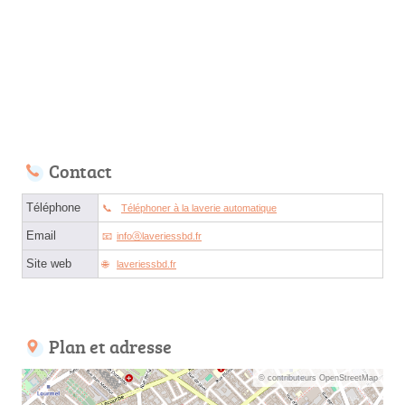
Contact
Téléphone
Téléphoner à la laverie automatique
Email
infoⓐlaveriessbd.fr
Site web
laveriessbd.fr
Plan et adresse
© contributeurs OpenStreetMap