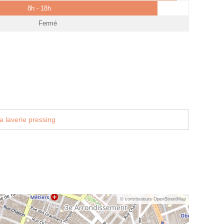
8h - 18h
Fermé
a laverie pressing
© contributeurs OpenStreetMap