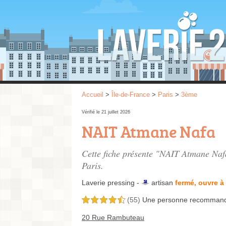
Accueil
>
Île-de-France
>
Paris
>
3ème
Vérifié le 21 juillet 2026
NAIT Atmane Nafa
Cette fiche présente "NAIT Atmane Nafa
Paris.
Laverie pressing -
artisan
fermé, ouvre à
(55)
Une personne
recomman
4,5 étoiles sur 5
20 Rue Rambuteau