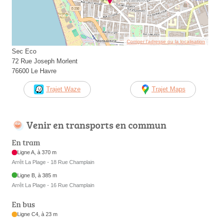
Corriger l’adresse ou la localisation
Sec Eco
72 Rue Joseph Morlent
76600 Le Havre
Trajet Waze
Trajet Maps
Venir en transports en commun
En tram
Ligne A, à 370 m
Arrêt La Plage - 18 Rue Champlain
Ligne B, à 385 m
Arrêt La Plage - 16 Rue Champlain
En bus
Ligne C4, à 23 m