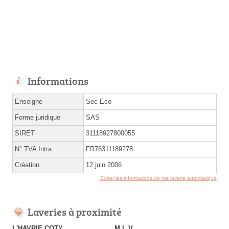
Informations
Enseigne
Sec Eco
Forme juridique
SAS
SIRET
31118927800055
N° TVA Intra.
FR76311189278
Création
12 juin 2006
Éditer les informations de ma laverie automatique
Laveries à proximité
L'HAVRIE COTY
M L V