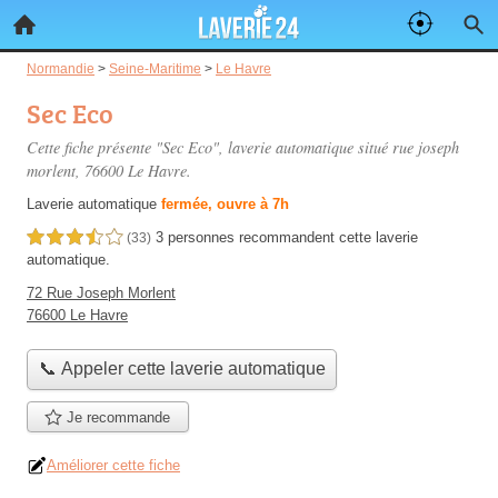
Normandie
>
Seine-Maritime
>
Le Havre
Sec Eco
Cette fiche présente "Sec Eco", laverie automatique situé
rue joseph
morlent
, 76600 Le Havre.
Laverie automatique
fermée, ouvre à 7h
3 personnes
recommandent
cette laverie
3,5 étoiles sur 5
(33)
automatique.
72 Rue Joseph Morlent
76600 Le Havre
📞 Appeler cette laverie automatique
Je recommande
Améliorer cette fiche