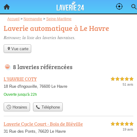
Accueil
>
Normandie
>
Seine-Maritime
Laverie automatique à Le Havre
Retrouvez la liste des
laveries havraises
.
Vue carte
8 laveries référencées
L'HAVRIE COTY
5,0 étoiles sur 5
51 avis
18 Rue d'Ingouville, 76600 Le Havre
Ouverte jusqu'à 22h
Horaires
Téléphone
Laverie Cycle Court - Bois de Bléville
5,0 étoiles sur 5
19 avis
31 Rue des Ponts, 76620 Le Havre