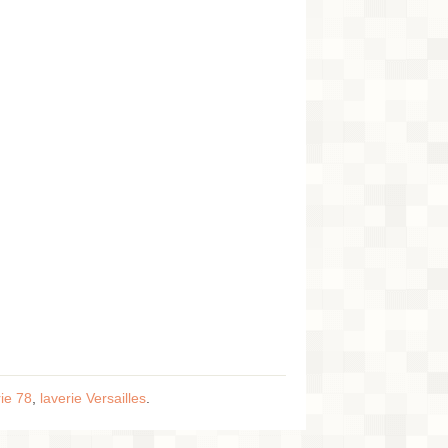
rie 78
,
laverie Versailles
.