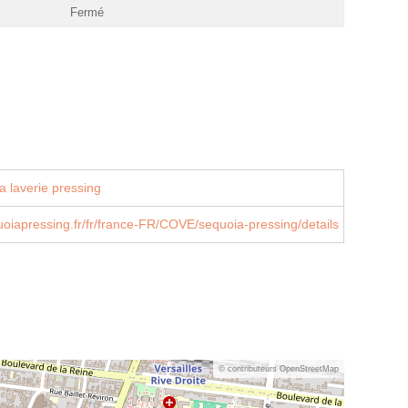
Fermé
a laverie pressing
oiapressing.fr/fr/france-FR/COVE/sequoia-pressing/details
© contributeurs OpenStreetMap