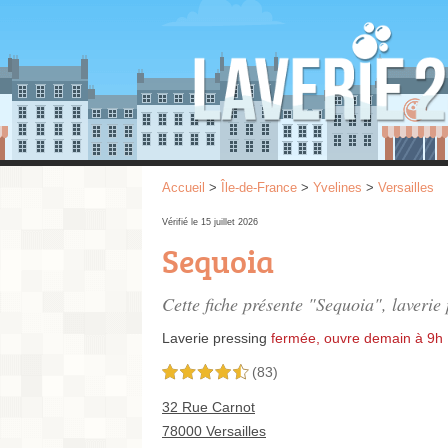
Accueil
>
Île-de-France
>
Yvelines
>
Versailles
Vérifié le 15 juillet 2026
Sequoia
Cette fiche présente "Sequoia", laverie
Laverie pressing
fermée, ouvre demain à 9h
(83)
4,5 étoiles sur 5
32 Rue Carnot
78000 Versailles