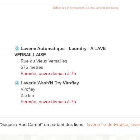
Éditer les informations de ma laverie pressing
y
Laverie Automatique - Laundry - A LAVE
VERSAILLAISE
Rue du Vieux Versailles
675 mètres
Fermée, ouvre demain à 7h
Laverie Wash'N Dry Viroflay
Viroflay
2.5 km
Fermée, ouvre demain à 7h
"Sequoia Rue Carnot" en partant des liens :
laverie Île-de-France
,
lave