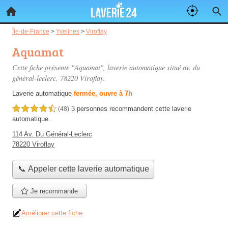
Île-de-France
>
Yvelines
>
Viroflay
Aquamat
Cette fiche présente "Aquamat", laverie automatique situé
av. du
général-leclerc
, 78220 Viroflay.
Laverie automatique
fermée, ouvre à 7h
3 personnes
recommandent
cette laverie
4,5 étoiles sur 5
(48)
automatique.
114 Av. Du Général-Leclerc
78220 Viroflay
📞 Appeler cette laverie automatique
Je recommande
Améliorer cette fiche