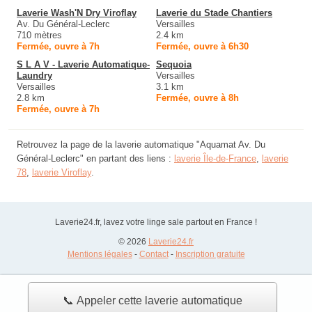
Laverie Wash'N Dry Viroflay
Laverie du Stade Chantiers
Av. Du Général-Leclerc
Versailles
710 mètres
2.4 km
Fermée, ouvre à 7h
Fermée, ouvre à 6h30
S L A V - Laverie Automatique-
Sequoia
Laundry
Versailles
Versailles
3.1 km
2.8 km
Fermée, ouvre à 8h
Fermée, ouvre à 7h
Retrouvez la page de la laverie automatique "Aquamat Av. Du
Général-Leclerc" en partant des liens :
laverie Île-de-France
,
laverie
78
,
laverie Viroflay
.
Laverie24.fr, lavez votre linge sale partout en France !
© 2026
Laverie24.fr
Mentions légales
-
Contact
-
Inscription gratuite
📞 Appeler cette laverie automatique