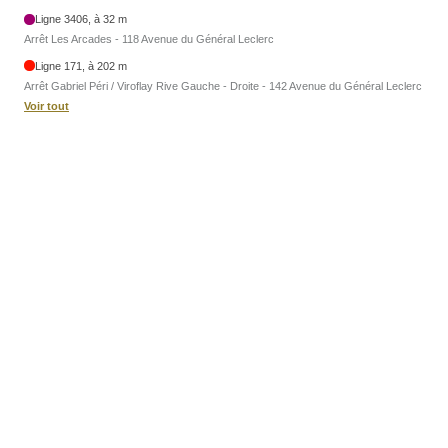
Ligne 3406, à 32 m
Arrêt Les Arcades - 118 Avenue du Général Leclerc
Ligne 171, à 202 m
Arrêt Gabriel Péri / Viroflay Rive Gauche - Droite - 142 Avenue du Général Leclerc
Voir tout