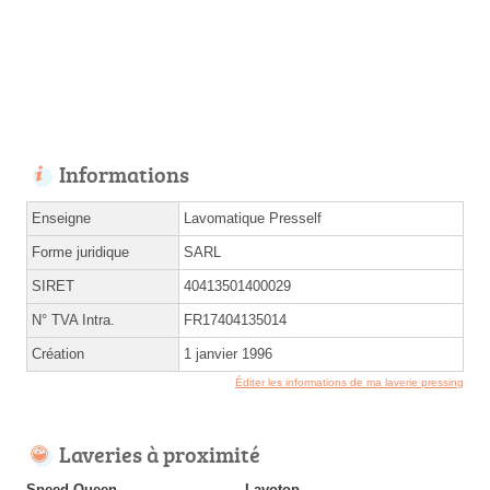
Informations
Enseigne
Lavomatique Presself
Forme juridique
SARL
SIRET
40413501400029
N° TVA Intra.
FR17404135014
Création
1 janvier 1996
Éditer les informations de ma laverie pressing
Laveries à proximité
Speed Queen
Lavotop