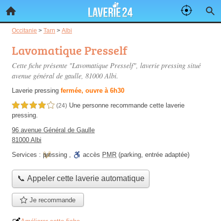
Occitanie
>
Tarn
>
Albi
Lavomatique Presself
Cette fiche présente "Lavomatique Presself", laverie pressing situé
avenue général de gaulle
, 81000 Albi.
Laverie pressing
fermée, ouvre à 6h30
Une personne
recommande
cette laverie
4,0 étoiles sur 5
(24)
pressing.
96 avenue Général de Gaulle
81000 Albi
Services :
pressing
,
accès
PMR
(parking, entrée adaptée)
📞 Appeler cette laverie automatique
Je recommande