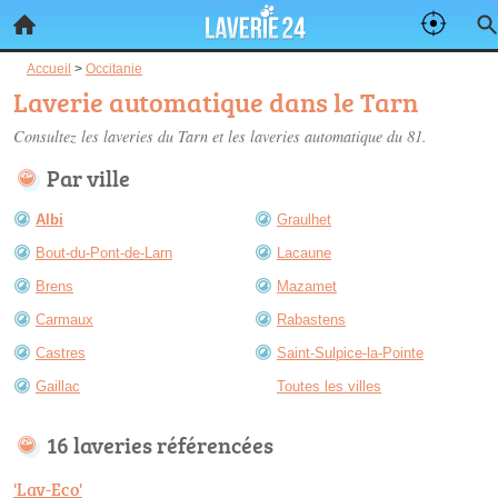
Accueil
>
Occitanie
Laverie automatique dans le Tarn
Consultez les
laveries du Tarn
et les laveries automatique du 81.
Par ville
Albi
Graulhet
Bout-du-Pont-de-Larn
Lacaune
Brens
Mazamet
Carmaux
Rabastens
Castres
Saint-Sulpice-la-Pointe
Gaillac
Toutes les villes
16 laveries référencées
'Lav-Eco'