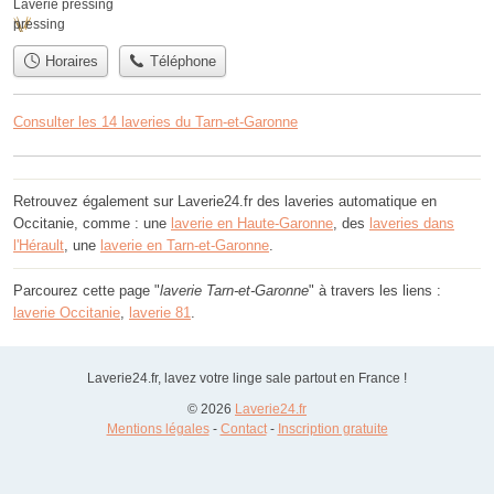
Laverie pressing
pressing
Horaires
Téléphone
Consulter les 14 laveries du Tarn-et-Garonne
Retrouvez également sur Laverie24.fr des laveries automatique en
Occitanie, comme : une
laverie en Haute-Garonne
, des
laveries dans
l'Hérault
, une
laverie en Tarn-et-Garonne
.
Parcourez cette page "
laverie Tarn-et-Garonne
" à travers les liens :
laverie Occitanie
,
laverie 81
.
Laverie24.fr, lavez votre linge sale partout en France !
© 2026
Laverie24.fr
Mentions légales
-
Contact
-
Inscription gratuite