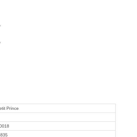
y
y
tit Prince
0018
3835