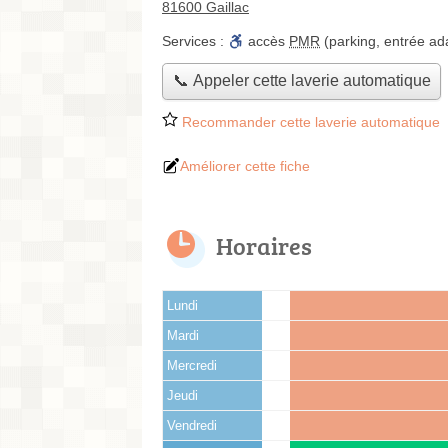
81600 Gaillac
Services :
accès
PMR
(parking, entrée ad
📞 Appeler cette laverie automatique
Recommander cette laverie automatique
Améliorer cette fiche
Horaires
Lundi
Mardi
Mercredi
Jeudi
Vendredi