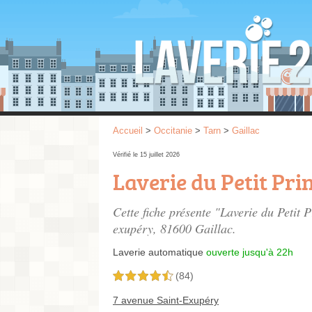
Accueil
>
Occitanie
>
Tarn
>
Gaillac
Vérifié le 15 juillet 2026
Laverie du Petit Pri
Cette fiche présente "Laverie du Petit 
exupéry
, 81600 Gaillac.
Laverie automatique
ouverte jusqu'à 22h
(84)
4,5 étoiles sur 5
7 avenue Saint-Exupéry