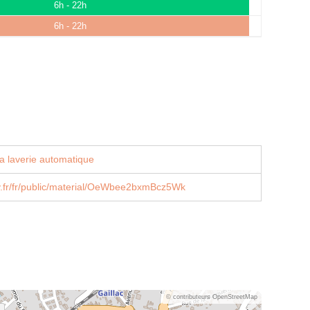
6h - 22h
6h - 22h
a laverie automatique
.fr/fr/public/material/OeWbee2bxmBcz5Wk
© contributeurs OpenStreetMap