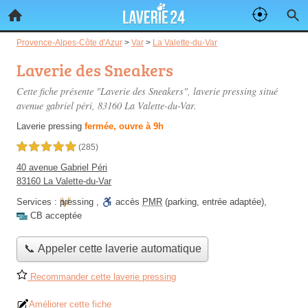
Provence-Alpes-Côte d'Azur
>
Var
>
La Valette-du-Var
Laverie des Sneakers
Cette fiche présente "Laverie des Sneakers", laverie pressing situé
avenue gabriel péri
, 83160 La Valette-du-Var.
Laverie pressing
fermée, ouvre à 9h
5,0 étoiles sur 5
(285)
40 avenue Gabriel Péri
83160 La Valette-du-Var
Services :
pressing
,
accès
PMR
(parking, entrée adaptée)
,
CB acceptée
📞 Appeler cette laverie automatique
Recommander cette laverie pressing
Améliorer cette fiche