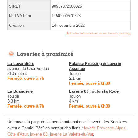
SIRET
90957072300025
N° TVA Intra.
FR40909570723
Création
14 novembre 2022
Éditer les informations de ma laverie pressing
Laveries à proximité
La Lavandière
Palasse Pressing & Laverie
avenue du Char Verdun
Assistée
210 mètres
Toulon
Fermée, ouvre à 7h
2.1 km
Fermée, ouvre à 8h30
La Buanderie
Laverie 83 Toulon la Rode
Toulon
Toulon
3.3 km
4 km
Fermée, ouvre à 7h
Fermée, ouvre à 6h30
Retrouvez la page de la laverie automatique "Laverie des Sneakers
avenue Gabriel Péri" en partant des liens :
laverie Provence-Alpes-
Côte d'Azur
,
laverie 83
,
laverie La Valette-du-Var
.