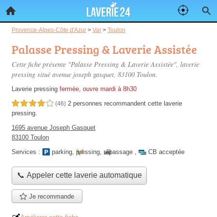
Provence-Alpes-Côte d'Azur
>
Var
>
Toulon
Palasse Pressing & Laverie Assistée
Cette fiche présente "Palasse Pressing & Laverie Assistée", laverie
pressing situé
avenue joseph gasquet
, 83100 Toulon.
Laverie pressing
fermée, ouvre mardi à 8h30
2 personnes
recommandent
cette laverie
4,0 étoiles sur 5
(46)
pressing.
1695 avenue Joseph Gasquet
83100 Toulon
Services :
parking
,
pressing
,
repassage
,
CB acceptée
📞 Appeler cette laverie automatique
Je recommande