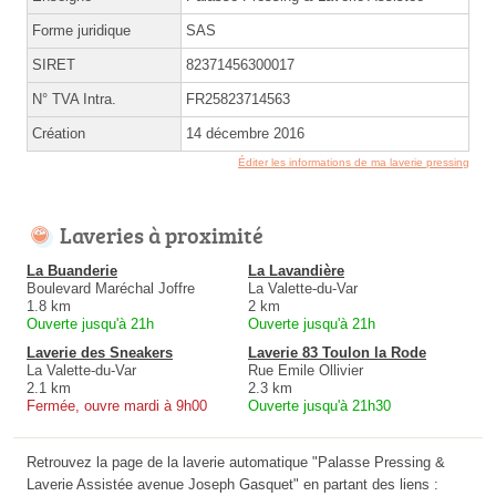
Forme juridique
SAS
SIRET
82371456300017
N° TVA Intra.
FR25823714563
Création
14 décembre 2016
Éditer les informations de ma laverie pressing
Laveries à proximité
La Buanderie
La Lavandière
Boulevard Maréchal Joffre
La Valette-du-Var
1.8 km
2 km
Ouverte jusqu'à 21h
Ouverte jusqu'à 21h
Laverie des Sneakers
Laverie 83 Toulon la Rode
La Valette-du-Var
Rue Emile Ollivier
2.1 km
2.3 km
Fermée, ouvre mardi à 9h00
Ouverte jusqu'à 21h30
Retrouvez la page de la laverie automatique "Palasse Pressing &
Laverie Assistée avenue Joseph Gasquet" en partant des liens :