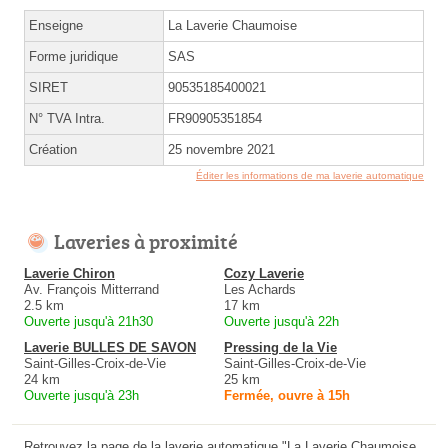
Enseigne
La Laverie Chaumoise
Forme juridique
SAS
SIRET
90535185400021
N° TVA Intra.
FR90905351854
Création
25 novembre 2021
Éditer les informations de ma laverie automatique
Laveries à proximité
Laverie Chiron
Cozy Laverie
Av. François Mitterrand
Les Achards
2.5 km
17 km
Ouverte jusqu'à 21h30
Ouverte jusqu'à 22h
Laverie BULLES DE SAVON
Pressing de la Vie
Saint-Gilles-Croix-de-Vie
Saint-Gilles-Croix-de-Vie
24 km
25 km
Ouverte jusqu'à 23h
Fermée, ouvre à 15h
Retrouvez la page de la laverie automatique "La Laverie Chaumoise