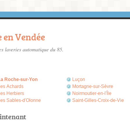
e en Vendée
es laveries automatique du 85.
La Roche-sur-Yon
Luçon
es Achards
Mortagne-sur-Sèvre
es Herbiers
Noirmoutier-en-l'Île
es Sables-d'Olonne
Saint-Gilles-Croix-de-Vie
intenant