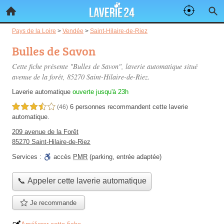
Pays de la Loire
>
Vendée
>
Saint-Hilaire-de-Riez
Bulles de Savon
Cette fiche présente "Bulles de Savon", laverie automatique situé
avenue de la forêt
, 85270 Saint-Hilaire-de-Riez.
Laverie automatique
ouverte jusqu'à 23h
6 personnes
recommandent
cette laverie
3,5 étoiles sur 5
(46)
automatique.
209 avenue de la Forêt
85270 Saint-Hilaire-de-Riez
Services :
accès
PMR
(parking, entrée adaptée)
📞 Appeler cette laverie automatique
Je recommande