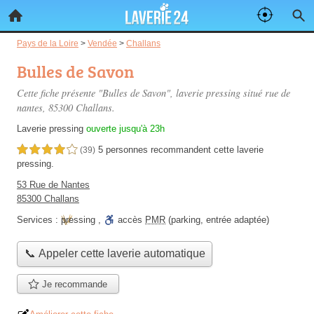
Pays de la Loire
>
Vendée
>
Challans
Bulles de Savon
Cette fiche présente "Bulles de Savon", laverie pressing situé
rue de
nantes
, 85300 Challans.
Laverie pressing
ouverte jusqu'à 23h
5 personnes
recommandent
cette laverie
4,0 étoiles sur 5
(39)
pressing.
53 Rue de Nantes
85300 Challans
Services :
pressing
,
accès
PMR
(parking, entrée adaptée)
📞 Appeler cette laverie automatique
Je recommande